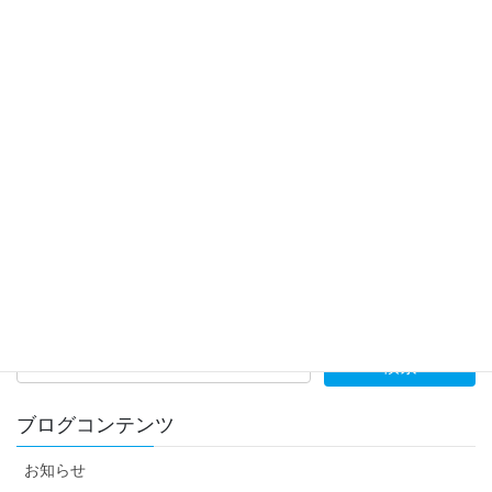
2024年7月8日
新刊案内
『地図と図解でバッチリわかる 日本の歴史
おもしろ図鑑』発売！
2024年6月28日
新刊案内
『日常組と超楽しく覚える！中学英単語＆熟
語1800』発売！
ブログコンテンツ
お知らせ