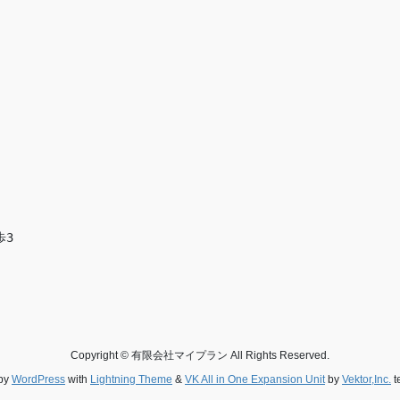
歩3
Copyright © 有限会社マイプラン All Rights Reserved.
by
WordPress
with
Lightning Theme
&
VK All in One Expansion Unit
by
Vektor,Inc.
t