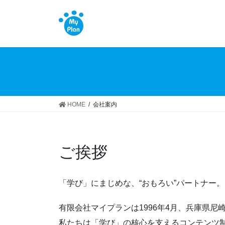
コ
ナ
ン
ビ
テ
ゲ
ン
ー
ツ
シ
へ
ョ
ス
ン
キ
に
ッ
移
HOME
会社案内
プ
動
ご挨拶
「学び」にまじめな、“おもろい”パートナー。
有限会社マイプランは1996年4月、兵庫県尼
私たちは「学び」の核心を支えるコンテンツ