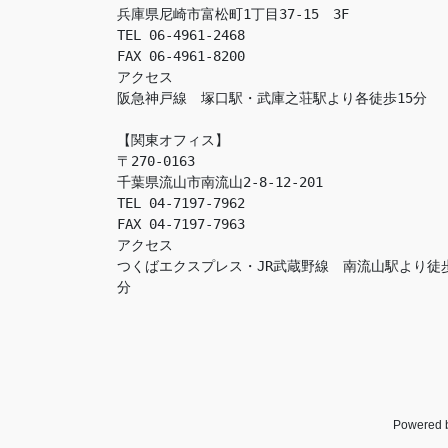
兵庫県尼崎市富松町1丁目37-15　3F

TEL 06-4961-2468

FAX 06-4961-8200

アクセス　

阪急神戸線　塚口駅・武庫之荘駅より各徒歩15分

【関東オフィス】

〒270-0163

千葉県流山市南流山2-8-12-201

TEL 04-7197-7962

FAX 04-7197-7963

アクセス　

つくばエクスプレス・JR武蔵野線　南流山駅より徒
分
Powered 