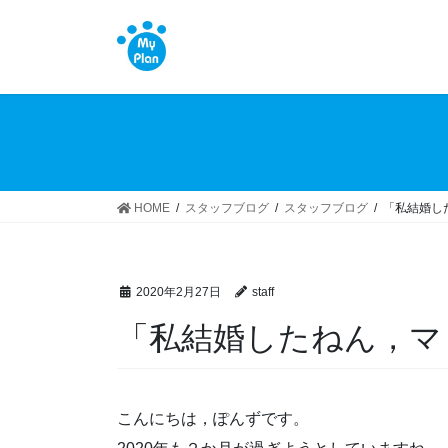
コ
ナ
ン
ビ
テ
ゲ
ン
ー
ツ
シ
へ
ョ
ス
ン
キ
に
ッ
移
HOME
スタッフブログ
スタッフブログ
「私結婚し
プ
動
2020年2月27日
staff
「私結婚したねん，マ
こんにちは，ぽんずです。