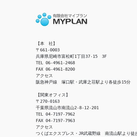
【本　社】

〒661-0003

兵庫県尼崎市富松町1丁目37-15　3F

TEL 06-4961-2468

FAX 06-4961-8200

アクセス　

阪急神戸線　塚口駅・武庫之荘駅より各徒歩15分

【関東オフィス】

〒270-0163

千葉県流山市南流山2-8-12-201

TEL 04-7197-7962

FAX 04-7197-7963

アクセス　

つくばエクスプレス・JR武蔵野線　南流山駅より徒