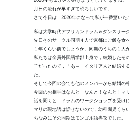
2020年も２か月が過ぎようとしていますね。
月日の流れが早すぎて恐ろしいです。
さて今日は，2020年になって私が一番驚い
私は大学時代アフリカンドラム＆ダンスサー
先日そのサークル同期４人で京都にご飯を食
１年くらい前でしょうか。同期のうちの１人
私たちは全員外国語学部出身で，結婚したそ
子だったので，「あ～，イタリア人と結婚す
た。
そして今回の会でも他のメンバーから結婚の
今回のお相手はなんと！なんと！なんと！マ
話を聞くと，ドラムのワークショップを受け
マリの現地語は話せないので，幼稚園児くら
ちなみにその同期はモンゴル語専攻でした。