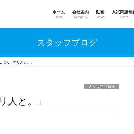
ホーム
会社案内
動画
入試問題制
Home
Company
Movie
Exam
スタッフブログ
たねん，マリ人と。」
スタッフブログ
リ人と。」