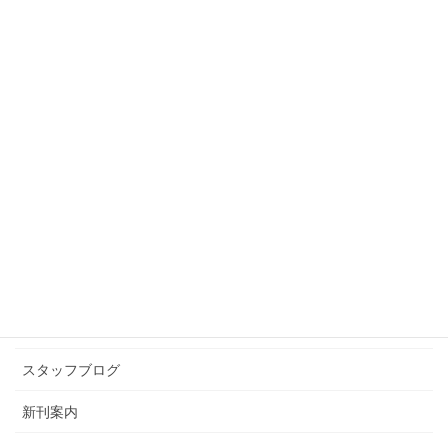
スタッフブログ
前の記事
お父さんサンタ
2010年12月13日
スタッフブログ
次の記事
あけました。
2011年1月7日
カテゴリー アーカイブ
イベント情報
お知らせ
スタッフブログ
新刊案内