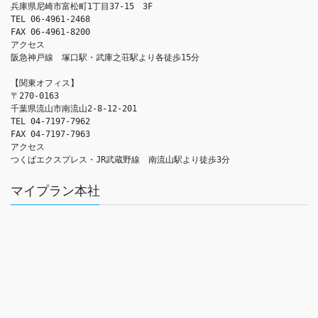
兵庫県尼崎市富松町1丁目37-15　3F

TEL 06-4961-2468

FAX 06-4961-8200

アクセス　

阪急神戸線　塚口駅・武庫之荘駅より各徒歩15分

【関東オフィス】

〒270-0163

千葉県流山市南流山2-8-12-201

TEL 04-7197-7962

FAX 04-7197-7963

アクセス　

つくばエクスプレス・JR武蔵野線　南流山駅より徒歩3分
マイプラン本社