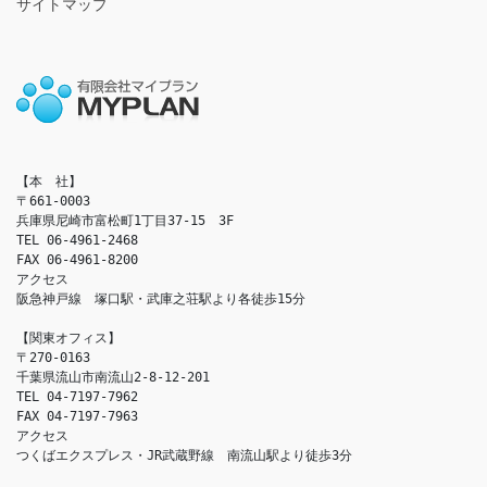
サイトマップ
【本　社】

〒661-0003

兵庫県尼崎市富松町1丁目37-15　3F

TEL 06-4961-2468

FAX 06-4961-8200

アクセス　

阪急神戸線　塚口駅・武庫之荘駅より各徒歩15分

【関東オフィス】

〒270-0163

千葉県流山市南流山2-8-12-201

TEL 04-7197-7962

FAX 04-7197-7963

アクセス　

つくばエクスプレス・JR武蔵野線　南流山駅より徒歩3分