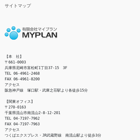
サイトマップ
【本　社】

〒661-0003

兵庫県尼崎市富松町1丁目37-15　3F

TEL 06-4961-2468

FAX 06-4961-8200

アクセス　

阪急神戸線　塚口駅・武庫之荘駅より各徒歩15分

【関東オフィス】

〒270-0163

千葉県流山市南流山2-8-12-201

TEL 04-7197-7962

FAX 04-7197-7963

アクセス　

つくばエクスプレス・JR武蔵野線　南流山駅より徒歩3分