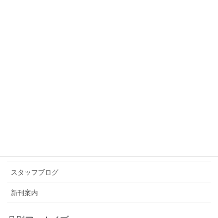
第1回マイプラン杯ゴルフコンペ
を開催しました
2018年10月11日
スタッフブログ
次の記事
け がない
2018年10月16日
カテゴリー アーカイブ
イベント情報
お知らせ
スタッフブログ
新刊案内