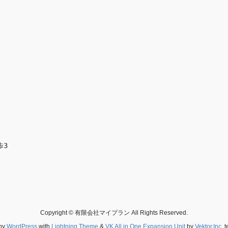
歩3
Copyright © 有限会社マイプラン All Rights Reserved.
by
WordPress
with
Lightning Theme
&
VK All in One Expansion Unit
by
Vektor,Inc.
t