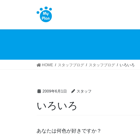
コ
ナ
ン
ビ
テ
ゲ
ン
ー
ツ
シ
へ
ョ
ス
ン
キ
に
ッ
移
HOME
スタッフブログ
スタッフブログ
いろいろ
プ
動
2009年6月1日
スタッフ
いろいろ
あなたは何色が好きですか？