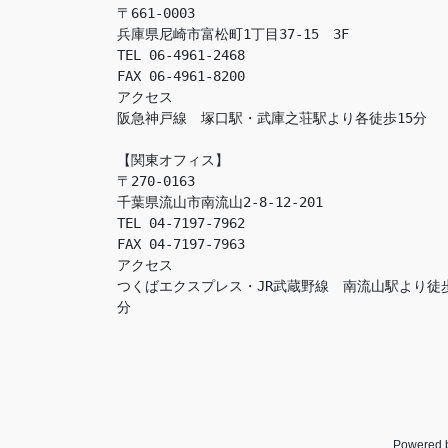
〒661-0003

兵庫県尼崎市富松町1丁目37-15　3F

TEL 06-4961-2468

FAX 06-4961-8200

アクセス　

阪急神戸線　塚口駅・武庫之荘駅より各徒歩15分

【関東オフィス】

〒270-0163

千葉県流山市南流山2-8-12-201

TEL 04-7197-7962

FAX 04-7197-7963

アクセス　

つくばエクスプレス・JR武蔵野線　南流山駅より徒
分
Powered 