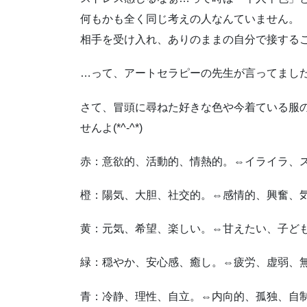
何もかも全く同じ考えの人なんていません。
相手を受け入れ、ありのままの自分で接する
…って、アートセラピーの先生が言ってました(
さて、冒頭に尋ねた好きな色や今着ている服
せんよ(*^-^*)
赤：意欲的、活動的、情熱的。⇔イライラ、
橙：陽気、大胆、社交的。⇔感情的、興奮、
黄：元気、希望、楽しい。⇔甘えたい、子ど
緑：穏やか、安心感、癒し。⇔疲労、虚弱、
青：冷静、理性、自立。⇔内向的、孤独、自