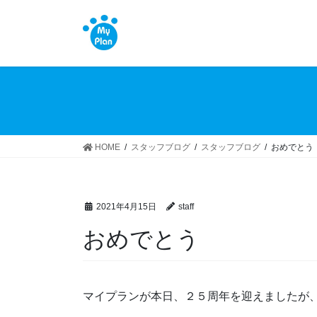
コ
ナ
ン
ビ
テ
ゲ
ン
ー
ツ
シ
へ
ョ
ス
ン
キ
に
ッ
移
HOME
スタッフブログ
スタッフブログ
おめでとう
プ
動
2021年4月15日
staff
おめでとう
マイプランが本日、２５周年を迎えましたが