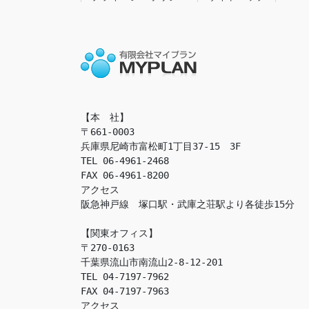
【本　社】

〒661-0003

兵庫県尼崎市富松町1丁目37-15　3F

TEL 06-4961-2468

FAX 06-4961-8200

アクセス　

阪急神戸線　塚口駅・武庫之荘駅より各徒歩15分

【関東オフィス】

〒270-0163

千葉県流山市南流山2-8-12-201

TEL 04-7197-7962

FAX 04-7197-7963

アクセス　
