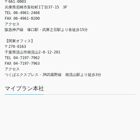
〒661-0003

兵庫県尼崎市富松町1丁目37-15　3F

TEL 06-4961-2468

FAX 06-4961-8200

アクセス　

阪急神戸線　塚口駅・武庫之荘駅より各徒歩15分

【関東オフィス】

〒270-0163

千葉県流山市南流山2-8-12-201

TEL 04-7197-7962

FAX 04-7197-7963

アクセス　

つくばエクスプレス・JR武蔵野線　南流山駅より徒歩3分
マイプラン本社