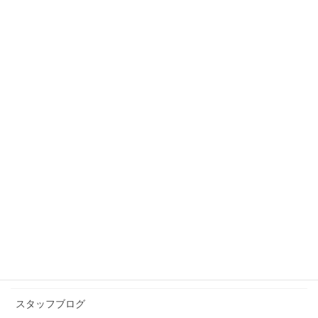
スタッフブログ
前の記事
大掃除
2018年12月28日
スタッフブログ
次の記事
スカッと！
2019年1月22日
カテゴリー アーカイブ
イベント情報
お知らせ
スタッフブログ