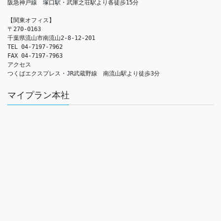
阪急神戸線　塚口駅・武庫之荘駅より各徒歩15分

【関東オフィス】

〒270-0163

千葉県流山市南流山2-8-12-201

TEL 04-7197-7962

FAX 04-7197-7963

アクセス　

つくばエクスプレス・JR武蔵野線　南流山駅より徒歩3分
マイプラン本社