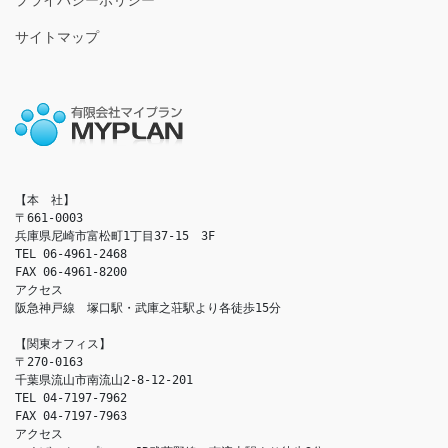
プライバシーポリシー
サイトマップ
【本　社】

〒661-0003

兵庫県尼崎市富松町1丁目37-15　3F

TEL 06-4961-2468

FAX 06-4961-8200

アクセス　

阪急神戸線　塚口駅・武庫之荘駅より各徒歩15分

【関東オフィス】

〒270-0163

千葉県流山市南流山2-8-12-201

TEL 04-7197-7962

FAX 04-7197-7963

アクセス　
