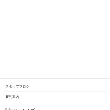
冬季オリンピック
2026年2月7日
スタッフブログ
次の記事
タピオカ最高🧋
2026年3月2日
カテゴリー アーカイブ
イベント情報
お知らせ
スタッフブログ
新刊案内