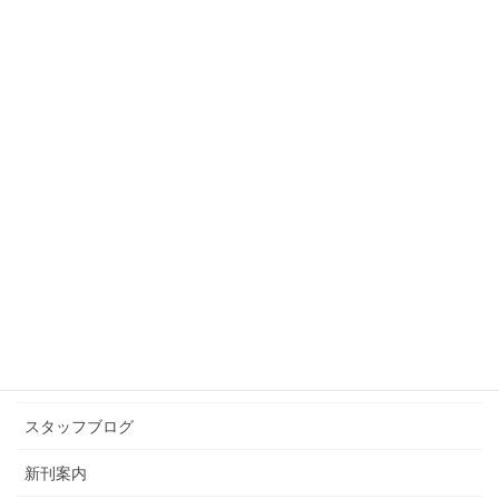
スタッフブログ
前の記事
出雲への旅
2013年5月22日
スタッフブログ
次の記事
エッセイは好きですか？
2013年5月31日
カテゴリー アーカイブ
イベント情報
お知らせ
スタッフブログ
新刊案内