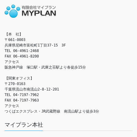
【本　社】

〒661-0003

兵庫県尼崎市富松町1丁目37-15　3F

TEL 06-4961-2468

FAX 06-4961-8200

アクセス　

阪急神戸線　塚口駅・武庫之荘駅より各徒歩15分

【関東オフィス】

〒270-0163

千葉県流山市南流山2-8-12-201

TEL 04-7197-7962

FAX 04-7197-7963

アクセス　

つくばエクスプレス・JR武蔵野線　南流山駅より徒歩3分
マイプラン本社