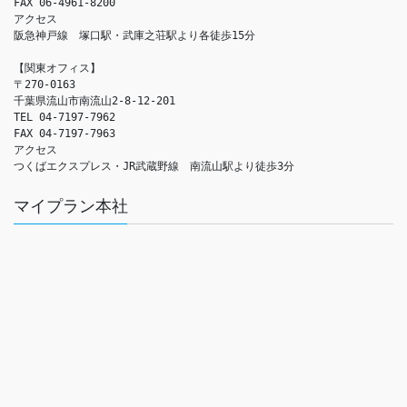
FAX 06-4961-8200

アクセス　

阪急神戸線　塚口駅・武庫之荘駅より各徒歩15分

【関東オフィス】

〒270-0163

千葉県流山市南流山2-8-12-201

TEL 04-7197-7962

FAX 04-7197-7963

アクセス　

つくばエクスプレス・JR武蔵野線　南流山駅より徒歩3分
マイプラン本社