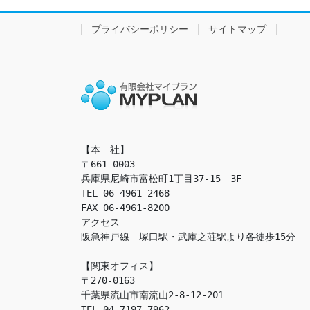
プライバシーポリシー
サイトマップ
【本　社】

〒661-0003

兵庫県尼崎市富松町1丁目37-15　3F

TEL 06-4961-2468

FAX 06-4961-8200

アクセス　

阪急神戸線　塚口駅・武庫之荘駅より各徒歩15分

【関東オフィス】

〒270-0163

千葉県流山市南流山2-8-12-201

TEL 04-7197-7962
