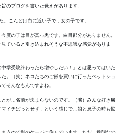
た旨のブログを書いた覚えがあります。
ました。こんどは白に近い子で，女の子です。
，今度の子は目が真っ黒です。白目部分がありません。
と見ていると引き込まれそうな不思議な感覚がありま
の中学受験終わったら増やしたい！」とは思ってはいた
した。（笑）ネコたちのご飯を買いに行ったペットショ
ってそんなもんですよね。
ことが…名前が決まらないのです。（涙）みんな好き勝
イマイチぱっとせず，という感じで…娘と息子の時も悩
しまうので別のケージに住んでいます。ただ，透明なの