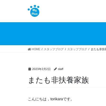
コ
ナ
ン
ビ
テ
ゲ
ン
ー
ツ
シ
へ
ョ
ス
ン
キ
に
ッ
移
HOME
スタッフブログ
スタッフブログ
またも非扶
プ
動
2023年2月2日
staff
またも非扶養家族
こんにちは，torikaraです。