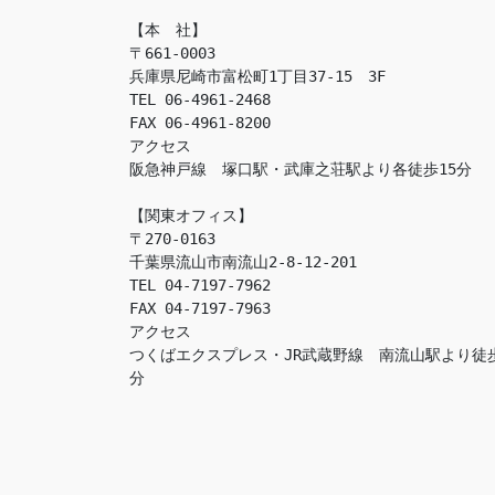
【本　社】

〒661-0003

兵庫県尼崎市富松町1丁目37-15　3F

TEL 06-4961-2468

FAX 06-4961-8200

アクセス　

阪急神戸線　塚口駅・武庫之荘駅より各徒歩15分

【関東オフィス】

〒270-0163

千葉県流山市南流山2-8-12-201

TEL 04-7197-7962

FAX 04-7197-7963

アクセス　

つくばエクスプレス・JR武蔵野線　南流山駅より徒
分