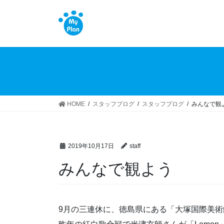
コ
ナ
ン
ビ
テ
ゲ
ン
ー
ツ
シ
へ
ョ
ス
ン
キ
に
ッ
移
HOME
スタッフブログ
スタッフブログ
みんなで観
プ
動
2019年10月17日
staff
みんなで観よう
9月の三連休に、徳島県にある「大塚国際美