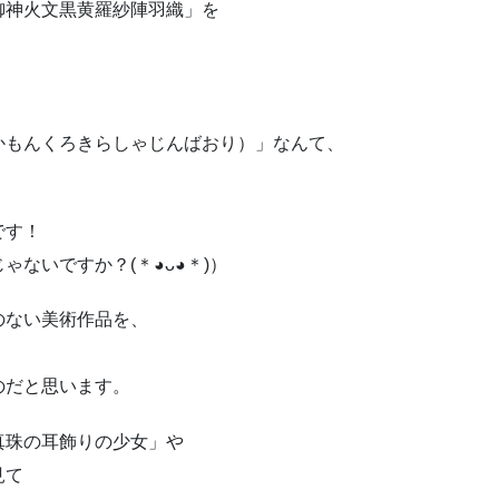
御神火文黒黄羅紗陣羽織」を
かもんくろきらしゃじんばおり）」なんて、
です！
ないですか？(＊◕ᴗ◕＊)）
のない美術作品を、
のだと思います。
真珠の耳飾りの少女」や
見て