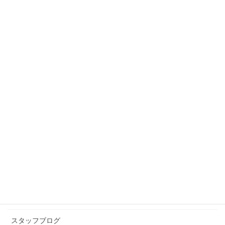
スタッフブログ
カテゴリー
スタッフブログ
前の記事
青春
2025年7月13日
スタッフブログ
次の記事
夏の想い出
2025年7月31日
カテゴリー アーカイブ
イベント情報
お知らせ
スタッフブログ