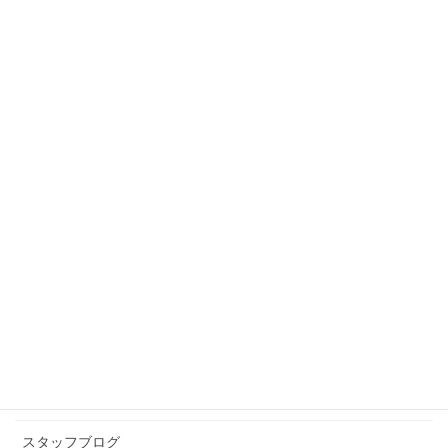
スタッフブログ
前の記事
マイプランは設立15周年を迎え
ました！
2011年4月16日
スタッフブログ
次の記事
ブーケトス
2011年4月20日
カテゴリー アーカイブ
イベント情報
お知らせ
スタッフブログ