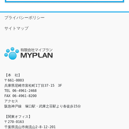
プライバシーポリシー
サイトマップ
【本　社】

〒661-0003

兵庫県尼崎市富松町1丁目37-15　3F

TEL 06-4961-2468

FAX 06-4961-8200

アクセス　

阪急神戸線　塚口駅・武庫之荘駅より各徒歩15分

【関東オフィス】

〒270-0163

千葉県流山市南流山2-8-12-201
