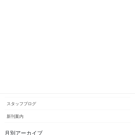
涙もろい今日このごろ
2018年2月19日
スタッフブログ
次の記事
ひと狩りいこうぜ！
2018年3月5日
カテゴリー アーカイブ
イベント情報
お知らせ
スタッフブログ
新刊案内
月別アーカイブ