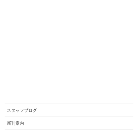
『学校では教えてくれない大切
なこと 本が好きになる』発売！
2018年7月5日
スタッフブログ
次の記事
第8回卓球大会が閉幕しました
2018年7月17日
カテゴリー アーカイブ
イベント情報
お知らせ
スタッフブログ
新刊案内