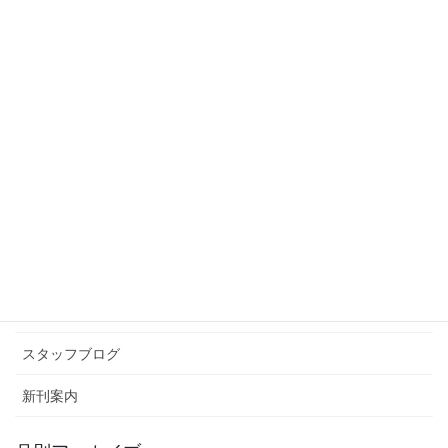
誰がアニマル浜口やねん
2012年1月22日
スタッフブログ
次の記事
流行中
2012年1月24日
カテゴリー アーカイブ
イベント情報
お知らせ
スタッフブログ
新刊案内