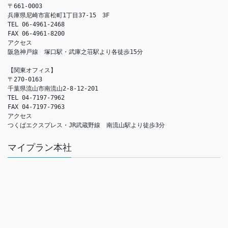
〒661-0003

兵庫県尼崎市富松町1丁目37-15　3F

TEL 06-4961-2468

FAX 06-4961-8200

アクセス　

阪急神戸線　塚口駅・武庫之荘駅より各徒歩15分

【関東オフィス】

〒270-0163

千葉県流山市南流山2-8-12-201

TEL 04-7197-7962

FAX 04-7197-7963

アクセス　

つくばエクスプレス・JR武蔵野線　南流山駅より徒歩3分
マイプラン本社