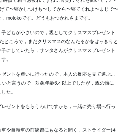
る時点で相当お疲れですね…苦笑)，それを聞いて，♪〜
あげて〜寝かしつけも〜してから〜寝てくれよ〜まじで〜
motokoです。どうもおつかれさまです。
。子どもが小さいので，親としてクリスマスプレゼント
ったところで，まだクリスマスのなんたるかをはっきりと
い子にしていたら，サンタさんがクリスマスプレゼント
ます。
レゼントを買いに行ったので，本人の反応を見て選ぶこ
が欲しいと言うので，対象年齢6才以上でしたが，親の懐に
ました。
プレゼントをもらうわけですから，一緒に売り場へ行っ
車や自転車の前練習にもなると聞く，ストライダー(キ