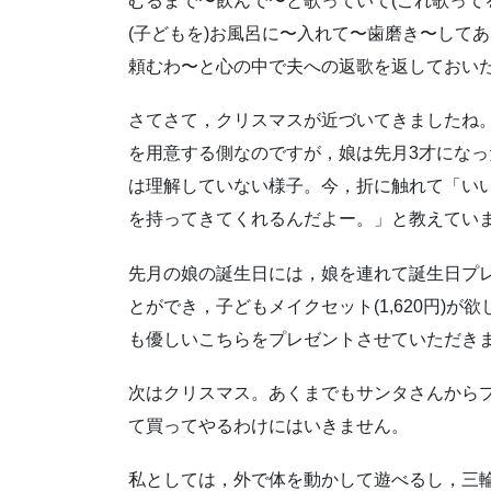
むるまで〜飲んで〜と歌っていて(これ歌って
(子どもを)お風呂に〜入れて〜歯磨き〜して
頼むわ〜と心の中で夫への返歌を返しておいた，
さてさて，クリスマスが近づいてきましたね
を用意する側なのですが，娘は先月3才にな
は理解していない様子。今，折に触れて「い
を持ってきてくれるんだよー。」と教えてい
先月の娘の誕生日には，娘を連れて誕生日プ
とができ，子どもメイクセット(1,620円)
も優しいこちらをプレゼントさせていただき
次はクリスマス。あくまでもサンタさんから
て買ってやるわけにはいきません。
私としては，外で体を動かして遊べるし，三輪