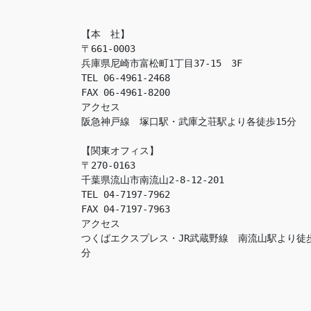
【本　社】

〒661-0003

兵庫県尼崎市富松町1丁目37-15　3F

TEL 06-4961-2468

FAX 06-4961-8200

アクセス　

阪急神戸線　塚口駅・武庫之荘駅より各徒歩15分

【関東オフィス】

〒270-0163

千葉県流山市南流山2-8-12-201

TEL 04-7197-7962

FAX 04-7197-7963

アクセス　

つくばエクスプレス・JR武蔵野線　南流山駅より徒
分