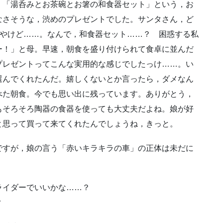
，「湯呑みとお茶碗とお箸の和食器セット」という，お
なさそうな，渋めのプレゼントでした。サンタさん，ど
きやけど……。なんで，和食器セット……？ 困惑する私
ー！」と母。早速，朝食を盛り付けられて食卓に並んだ
プレゼントってこんな実用的な感じでしたっけ……。い
選んでくれたんだ。嬉しくないとか言ったら，ダメなん
べた朝食。今でも思い出に残っています。ありがとう，
もそろそろ陶器の食器を使っても大丈夫だよね。娘が好
と思って買って来てくれたんでしょうね，きっと。
ですが，娘の言う「赤いキラキラの車」の正体は未だに
ライダーでいいかな……？
？