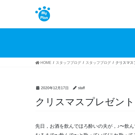
コ
ナ
ン
ビ
テ
ゲ
ン
ー
ツ
シ
へ
ョ
ス
ン
キ
に
ッ
移
HOME
スタッフブログ
スタッフブログ
クリスマス
プ
動
2020年12月17日
staff
クリスマスプレゼント
先日，お酒を飲んでほろ酔いの夫が，♪〜飲