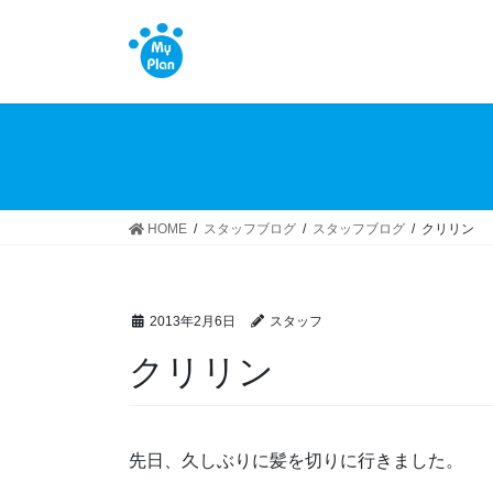
コ
ナ
ン
ビ
テ
ゲ
ン
ー
ツ
シ
へ
ョ
ス
ン
キ
に
ッ
移
HOME
スタッフブログ
スタッフブログ
クリリン
プ
動
2013年2月6日
スタッフ
クリリン
先日、久しぶりに髪を切りに行きました。