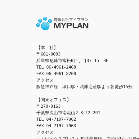
【本　社】

〒661-0003

兵庫県尼崎市富松町1丁目37-15　3F

TEL 06-4961-2468

FAX 06-4961-8200

アクセス　

阪急神戸線　塚口駅・武庫之荘駅より各徒歩15分

【関東オフィス】

〒270-0163

千葉県流山市南流山2-8-12-201

TEL 04-7197-7962

FAX 04-7197-7963

アクセス　

つくばエクスプレス・JR武蔵野線　南流山駅より徒