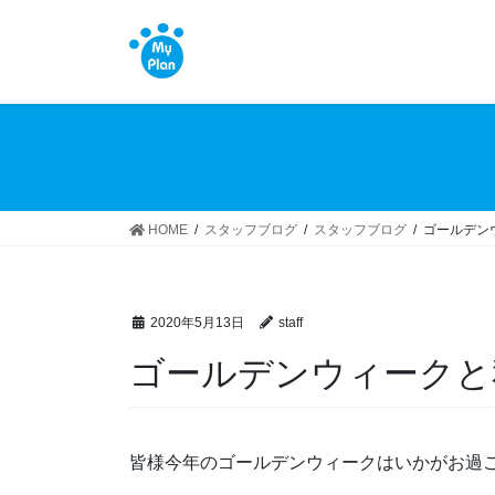
コ
ナ
ン
ビ
テ
ゲ
ン
ー
ツ
シ
へ
ョ
ス
ン
キ
に
ッ
移
HOME
スタッフブログ
スタッフブログ
ゴールデン
プ
動
2020年5月13日
staff
ゴールデンウィークと
皆様今年のゴールデンウィークはいかがお過