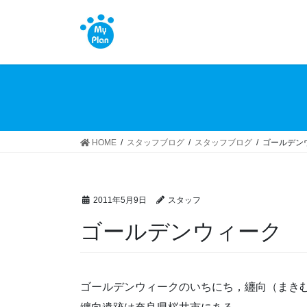
コ
ナ
ン
ビ
テ
ゲ
ン
ー
ツ
シ
へ
ョ
ス
ン
キ
に
ッ
移
HOME
スタッフブログ
スタッフブログ
ゴールデン
プ
動
2011年5月9日
スタッフ
ゴールデンウィーク
ゴールデンウィークのいちにち，纏向（まき