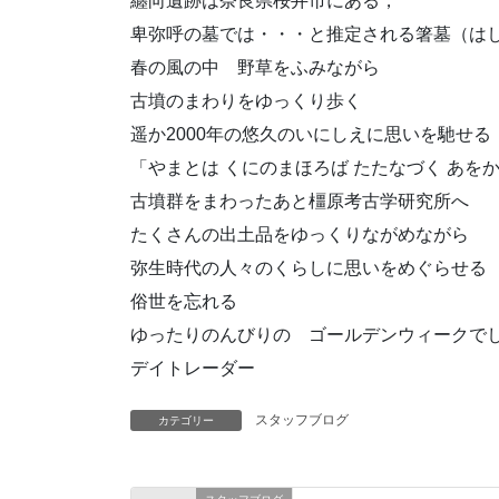
纏向遺跡は奈良県桜井市にある，
卑弥呼の墓では・・・と推定される箸墓（はし
春の風の中 野草をふみながら
古墳のまわりをゆっくり歩く
遥か2000年の悠久のいにしえに思いを馳せる
「やまとは くにのまほろば たたなづく あを
古墳群をまわったあと橿原考古学研究所へ
たくさんの出土品をゆっくりながめながら
弥生時代の人々のくらしに思いをめぐらせる
俗世を忘れる
ゆったりのんびりの ゴールデンウィークで
デイトレーダー
スタッフブログ
カテゴリー