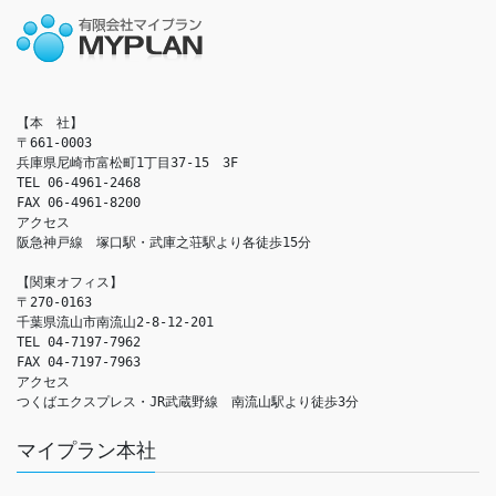
【本　社】

〒661-0003

兵庫県尼崎市富松町1丁目37-15　3F

TEL 06-4961-2468

FAX 06-4961-8200

アクセス　

阪急神戸線　塚口駅・武庫之荘駅より各徒歩15分

【関東オフィス】

〒270-0163

千葉県流山市南流山2-8-12-201

TEL 04-7197-7962

FAX 04-7197-7963

アクセス　

つくばエクスプレス・JR武蔵野線　南流山駅より徒歩3分
マイプラン本社