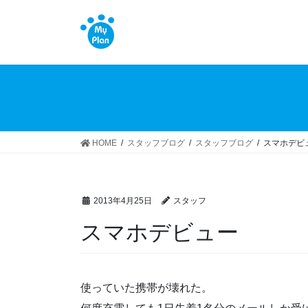
コ
ナ
ン
ビ
テ
ゲ
ン
ー
ツ
シ
へ
ョ
ス
ン
キ
に
ッ
移
HOME
スタッフブログ
スタッフブログ
スマホデビ
プ
動
2013年4月25日
スタッフ
スマホデビュー
使っていた携帯が壊れた。