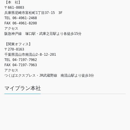
【本　社】

〒661-0003

兵庫県尼崎市富松町1丁目37-15　3F

TEL 06-4961-2468

FAX 06-4961-8200

アクセス　

阪急神戸線　塚口駅・武庫之荘駅より各徒歩15分

【関東オフィス】

〒270-0163

千葉県流山市南流山2-8-12-201

TEL 04-7197-7962

FAX 04-7197-7963

アクセス　

つくばエクスプレス・JR武蔵野線　南流山駅より徒歩3分
マイプラン本社