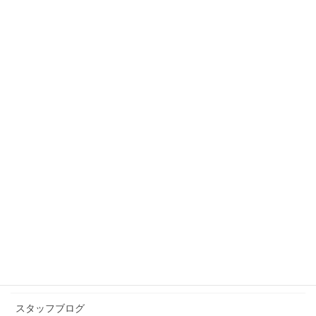
スタッフブログ
カテゴリー
スタッフブログ
前の記事
年末にむけて
2017年11月25日
スタッフブログ
次の記事
プロレス始めました
2017年12月7日
カテゴリー アーカイブ
イベント情報
お知らせ
スタッフブログ