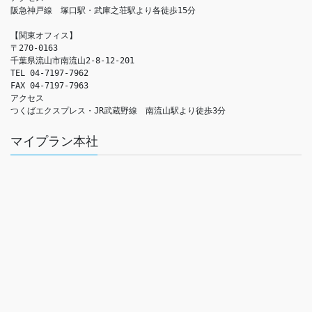
阪急神戸線　塚口駅・武庫之荘駅より各徒歩15分

【関東オフィス】

〒270-0163

千葉県流山市南流山2-8-12-201

TEL 04-7197-7962

FAX 04-7197-7963

アクセス　

つくばエクスプレス・JR武蔵野線　南流山駅より徒歩3分
マイプラン本社