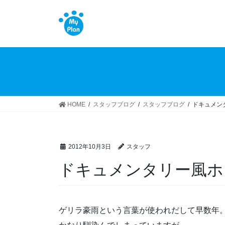
コ
ナ
ン
ビ
テ
ゲ
ン
ー
ツ
シ
へ
ョ
ス
ン
キ
に
ッ
移
HOME
スタッフブログ
スタッフブログ
ドキュメン
プ
動
2012年10月3日
スタッフ
ドキュメンタリー風ホ
ゲリラ豪雨という言葉が使われだして早数年