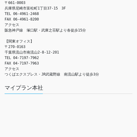
〒661-0003

兵庫県尼崎市富松町1丁目37-15　3F

TEL 06-4961-2468

FAX 06-4961-8200

アクセス　

阪急神戸線　塚口駅・武庫之荘駅より各徒歩15分

【関東オフィス】

〒270-0163

千葉県流山市南流山2-8-12-201

TEL 04-7197-7962

FAX 04-7197-7963

アクセス　

つくばエクスプレス・JR武蔵野線　南流山駅より徒歩3分
マイプラン本社