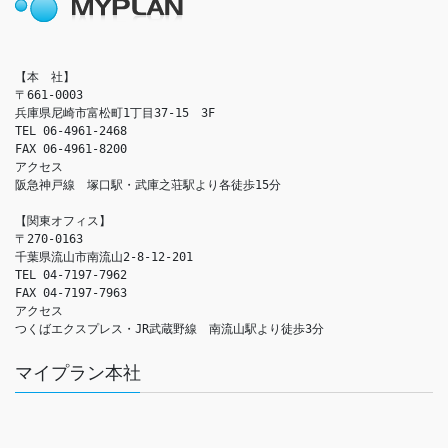
【本　社】

〒661-0003

兵庫県尼崎市富松町1丁目37-15　3F

TEL 06-4961-2468

FAX 06-4961-8200

アクセス　

阪急神戸線　塚口駅・武庫之荘駅より各徒歩15分

【関東オフィス】

〒270-0163

千葉県流山市南流山2-8-12-201

TEL 04-7197-7962

FAX 04-7197-7963

アクセス　

つくばエクスプレス・JR武蔵野線　南流山駅より徒歩3分
マイプラン本社