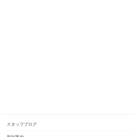
スタッフブログ
前の記事
激辛な話
2020年10月19日
スタッフブログ
次の記事
Web飲み会
2020年10月30日
カテゴリー アーカイブ
イベント情報
お知らせ
スタッフブログ