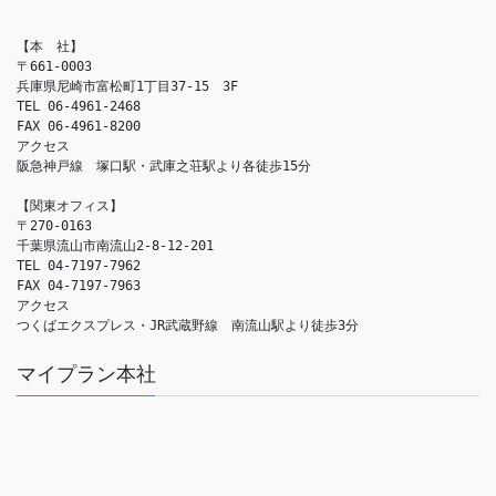
【本　社】

〒661-0003

兵庫県尼崎市富松町1丁目37-15　3F

TEL 06-4961-2468

FAX 06-4961-8200

アクセス　

阪急神戸線　塚口駅・武庫之荘駅より各徒歩15分

【関東オフィス】

〒270-0163

千葉県流山市南流山2-8-12-201

TEL 04-7197-7962

FAX 04-7197-7963

アクセス　

つくばエクスプレス・JR武蔵野線　南流山駅より徒歩3分
マイプラン本社