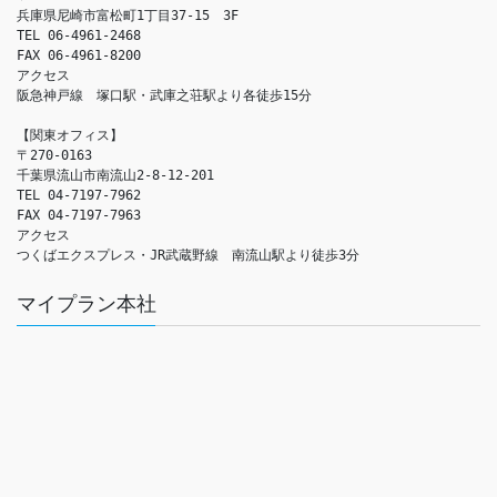
兵庫県尼崎市富松町1丁目37-15　3F

TEL 06-4961-2468

FAX 06-4961-8200

アクセス　

阪急神戸線　塚口駅・武庫之荘駅より各徒歩15分

【関東オフィス】

〒270-0163

千葉県流山市南流山2-8-12-201

TEL 04-7197-7962

FAX 04-7197-7963

アクセス　

つくばエクスプレス・JR武蔵野線　南流山駅より徒歩3分
マイプラン本社