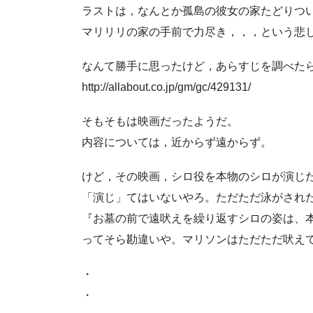
ラストは，なんとか孤島の彼女の家たどりつ
マリリリの家の手前で力尽き，，，という悲
なんて勝手に思ったけど，あらすじを調べた
http://allabout.co.jp/gm/gc/429131/
そもそもは映画だったようだ。
内容については，近からず遠からず。
けど，その映画，シロ役を本物のシロが演じ
「演じ」てはいないやろ。ただただ泳がされ
『お墓の前で遠吠えを繰り返すシロの姿は、
ってそら勘違いや。マリソンはただただ吠え
・
・