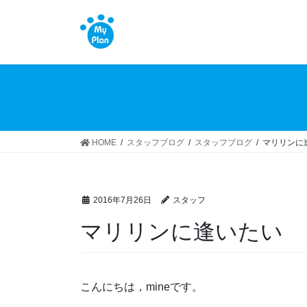
コ
ナ
ン
ビ
テ
ゲ
ン
ー
ツ
シ
へ
ョ
ス
ン
キ
に
ッ
移
HOME
スタッフブログ
スタッフブログ
マリリンに
プ
動
2016年7月26日
スタッフ
マリリンに逢いたい
こんにちは，mineです。