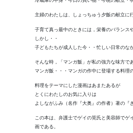
冷蔵庫の中身・今日の買い物・今晩の献立・
主婦のわたしは、しょっちゅう夕飯の献立に
子育て真っ最中のときには，栄養のバランス
しかし・・
子どもたちが成人した今・・忙しい日常のな
そんな時，「マンガ飯」が私の強力な味方で
マンガ飯・・・マンガの作中に登場する料理
料理をテーマにした漫画はあまたあるが
とくにわたしのお気に入りは
よしながふみ（名作『大奥』の作者）著の『
この本は、弁護士でゲイの筧氏と美容師でゲ
画である。