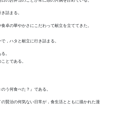
明日のお弁当のことが常に頭の片隅を占めている。
行き詰まる。
や食卓の華やかさにこだわって献立を立ててきた。
かで，ハタと献立に行き詰まる。
ある。
のことである。
きのう何食べた？』である。
イの賢治の何気ない日常が，食生活とともに描かれた漫