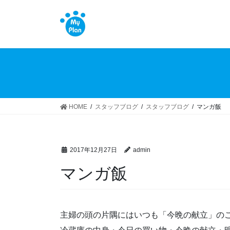
コ
ナ
ン
ビ
テ
ゲ
ン
ー
ツ
シ
へ
ョ
ス
ン
キ
に
ッ
移
HOME
スタッフブログ
スタッフブログ
マンガ飯
プ
動
2017年12月27日
admin
マンガ飯
主婦の頭の片隅にはいつも「今晩の献立」の