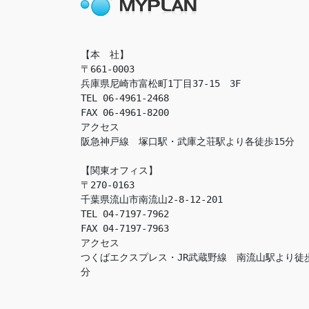
【本　社】

〒661-0003

兵庫県尼崎市富松町1丁目37-15　3F

TEL 06-4961-2468

FAX 06-4961-8200

アクセス　

阪急神戸線　塚口駅・武庫之荘駅より各徒歩15分

【関東オフィス】

〒270-0163

千葉県流山市南流山2-8-12-201

TEL 04-7197-7962

FAX 04-7197-7963

アクセス　

つくばエクスプレス・JR武蔵野線　南流山駅より徒
分