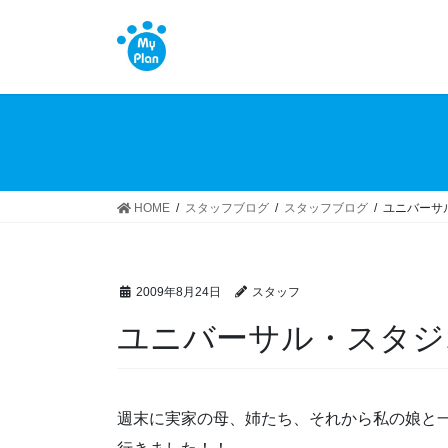
コ
ナ
ン
ビ
テ
ゲ
ン
ー
ツ
シ
へ
ョ
ス
ン
キ
に
ッ
移
HOME
スタッフブログ
スタッフブログ
ユニバーサ
プ
動
2009年8月24日
スタッフ
ユニバーサル・スタジ
週末に実家の母、姉たち、それから私の娘と一