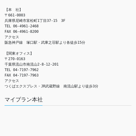
【本　社】

〒661-0003

兵庫県尼崎市富松町1丁目37-15　3F

TEL 06-4961-2468

FAX 06-4961-8200

アクセス　

阪急神戸線　塚口駅・武庫之荘駅より各徒歩15分

【関東オフィス】

〒270-0163

千葉県流山市南流山2-8-12-201

TEL 04-7197-7962

FAX 04-7197-7963

アクセス　

つくばエクスプレス・JR武蔵野線　南流山駅より徒歩3分
マイプラン本社