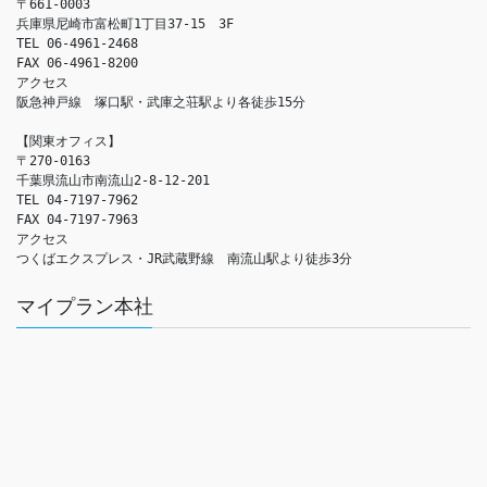
〒661-0003

兵庫県尼崎市富松町1丁目37-15　3F

TEL 06-4961-2468

FAX 06-4961-8200

アクセス　

阪急神戸線　塚口駅・武庫之荘駅より各徒歩15分

【関東オフィス】

〒270-0163

千葉県流山市南流山2-8-12-201

TEL 04-7197-7962

FAX 04-7197-7963

アクセス　

つくばエクスプレス・JR武蔵野線　南流山駅より徒歩3分
マイプラン本社