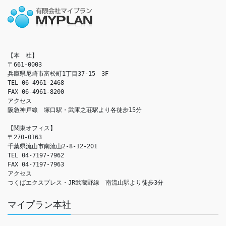
【本　社】

〒661-0003

兵庫県尼崎市富松町1丁目37-15　3F

TEL 06-4961-2468

FAX 06-4961-8200

アクセス　

阪急神戸線　塚口駅・武庫之荘駅より各徒歩15分

【関東オフィス】

〒270-0163

千葉県流山市南流山2-8-12-201

TEL 04-7197-7962

FAX 04-7197-7963

アクセス　

つくばエクスプレス・JR武蔵野線　南流山駅より徒歩3分
マイプラン本社