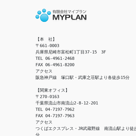
【本　社】

〒661-0003

兵庫県尼崎市富松町1丁目37-15　3F

TEL 06-4961-2468

FAX 06-4961-8200

アクセス　

阪急神戸線　塚口駅・武庫之荘駅より各徒歩15分

【関東オフィス】

〒270-0163

千葉県流山市南流山2-8-12-201

TEL 04-7197-7962

FAX 04-7197-7963

アクセス　

つくばエクスプレス・JR武蔵野線　南流山駅より徒
分