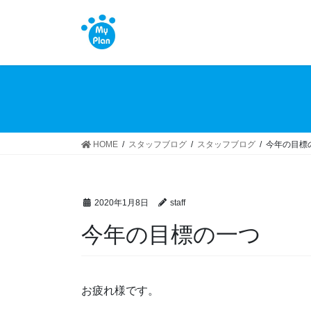
コ
ナ
ン
ビ
テ
ゲ
ン
ー
ツ
シ
へ
ョ
ス
ン
キ
に
ッ
移
HOME
スタッフブログ
スタッフブログ
今年の目標
プ
動
2020年1月8日
staff
今年の目標の一つ
お疲れ様です。