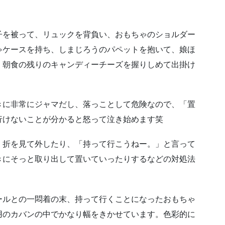
子を被って、リュックを背負い、おもちゃのショルダー
ゃケースを持ち、しまじろうのパペットを抱いて、娘ほ
、朝食の残りのキャンディーチーズを握りしめて出掛け
きに非常にジャマだし、落っことして危険なので、「置
行けないことが分かると怒って泣き始めます笑
、折を見て外したり、「持って行こうねー。」と言って
きにそっと取り出して置いていったりするなどの対処法
ールとの一悶着の末、持って行くことになったおもちゃ
用のカバンの中でかなり幅をきかせています。色彩的に