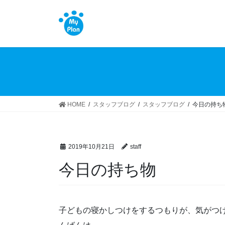
コ
ナ
ン
ビ
テ
ゲ
ン
ー
ツ
シ
へ
ョ
ス
ン
キ
に
ッ
移
HOME
スタッフブログ
スタッフブログ
今日の持ち
プ
動
2019年10月21日
staff
今日の持ち物
子どもの寝かしつけをするつもりが、気がつけ