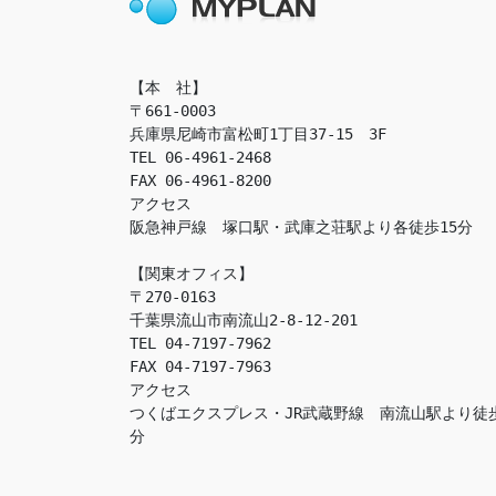
【本　社】

〒661-0003

兵庫県尼崎市富松町1丁目37-15　3F

TEL 06-4961-2468

FAX 06-4961-8200

アクセス　

阪急神戸線　塚口駅・武庫之荘駅より各徒歩15分

【関東オフィス】

〒270-0163

千葉県流山市南流山2-8-12-201

TEL 04-7197-7962

FAX 04-7197-7963

アクセス　

つくばエクスプレス・JR武蔵野線　南流山駅より徒
分