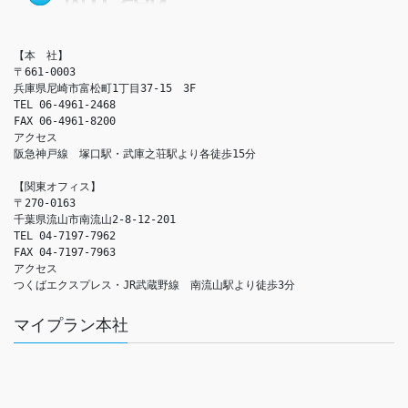
【本　社】

〒661-0003

兵庫県尼崎市富松町1丁目37-15　3F

TEL 06-4961-2468

FAX 06-4961-8200

アクセス　

阪急神戸線　塚口駅・武庫之荘駅より各徒歩15分

【関東オフィス】

〒270-0163

千葉県流山市南流山2-8-12-201

TEL 04-7197-7962

FAX 04-7197-7963

アクセス　

つくばエクスプレス・JR武蔵野線　南流山駅より徒歩3分
マイプラン本社