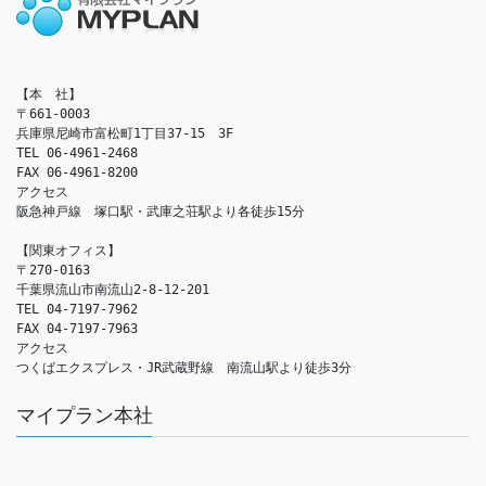
【本　社】

〒661-0003

兵庫県尼崎市富松町1丁目37-15　3F

TEL 06-4961-2468

FAX 06-4961-8200

アクセス　

阪急神戸線　塚口駅・武庫之荘駅より各徒歩15分

【関東オフィス】

〒270-0163

千葉県流山市南流山2-8-12-201

TEL 04-7197-7962

FAX 04-7197-7963

アクセス　

つくばエクスプレス・JR武蔵野線　南流山駅より徒歩3分
マイプラン本社