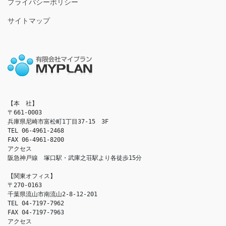
プライバシーポリシー
サイトマップ
【本　社】

〒661-0003

兵庫県尼崎市富松町1丁目37-15　3F

TEL 06-4961-2468

FAX 06-4961-8200

アクセス　

阪急神戸線　塚口駅・武庫之荘駅より各徒歩15分

【関東オフィス】

〒270-0163

千葉県流山市南流山2-8-12-201

TEL 04-7197-7962

FAX 04-7197-7963

アクセス　
